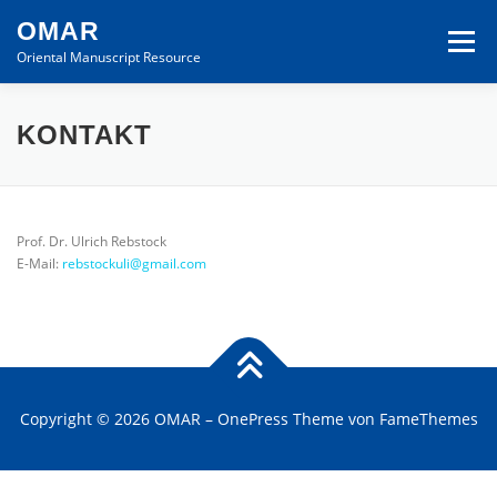
Zum Inhalt springen
OMAR
Menü
Oriental Manuscript Resource
WILLKOMMEN
DATENBANK
KONTAKT
BEDIENUNGSANLEITUNG
KONTAKT
DE
Prof. Dr. Ulrich Rebstock
E-Mail:
rebstockuli@gmail.com
DE
EN
Copyright © 2026 OMAR
–
OnePress
Theme von FameThemes